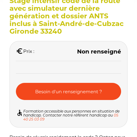
Stage intensif code de la route
avec simulateur dernière
génération et dossier ANTS
inclus à Saint-André-de-Cubzac
Gironde 33240
Non renseigné
euro
Prix :
Besoin d'un renseignement ?
Formation accessible aux personnes en situation de
accessible
handicap. Contacter notre référent handicap au
05
40 25 03 09